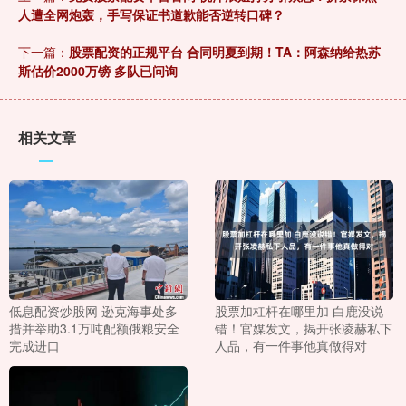
人遭全网炮轰，手写保证书道歉能否逆转口碑？
下一篇：
股票配资的正规平台 合同明夏到期！TA：阿森纳给热苏
斯估价2000万镑 多队已问询
相关文章
低息配资炒股网 逊克海事处多
股票加杠杆在哪里加 白鹿没说
措并举助3.1万吨配额俄粮安全
错！官媒发文，揭开张凌赫私下
完成进口
人品，有一件事他真做得对