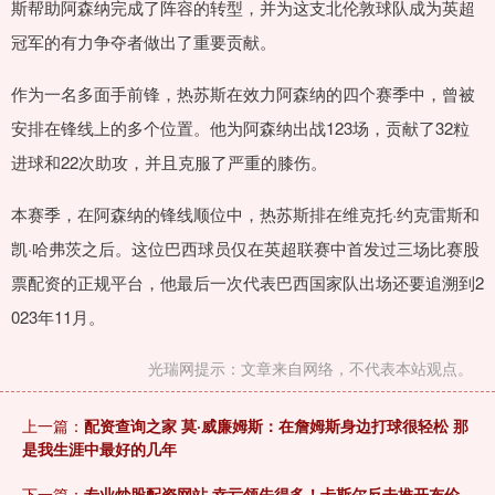
斯帮助阿森纳完成了阵容的转型，并为这支北伦敦球队成为英超
冠军的有力争夺者做出了重要贡献。
作为一名多面手前锋，热苏斯在效力阿森纳的四个赛季中，曾被
安排在锋线上的多个位置。他为阿森纳出战123场，贡献了32粒
进球和22次助攻，并且克服了严重的膝伤。
本赛季，在阿森纳的锋线顺位中，热苏斯排在维克托·约克雷斯和
凯·哈弗茨之后。这位巴西球员仅在英超联赛中首发过三场比赛股
票配资的正规平台，他最后一次代表巴西国家队出场还要追溯到2
023年11月。
光瑞网提示：文章来自网络，不代表本站观点。
上一篇：
配资查询之家 莫·威廉姆斯：在詹姆斯身边打球很轻松 那
是我生涯中最好的几年
下一篇：
专业炒股配资网站 幸亏领先得多！卡斯尔反击推开布伦