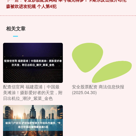
森被吹进攻犯规 个人第4犯
相关文章
配查信官网 福建霞浦｜中国最
安全股票配资 商法信息快报
美滩涂！摄影爱好者的天堂，附
(2025.04.30)
日出机位_潮汐_紫菜_金色