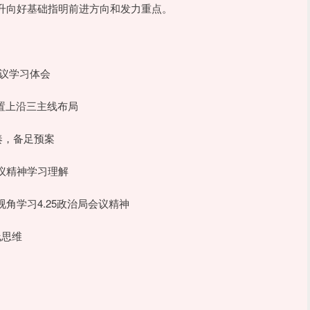
升向好基础指明前进方向和发力重点。
会议学习体会
置上沿三主线布局
奏，备足预案
议精神学习理解
学习4.25政治局会议精神
线思维
先