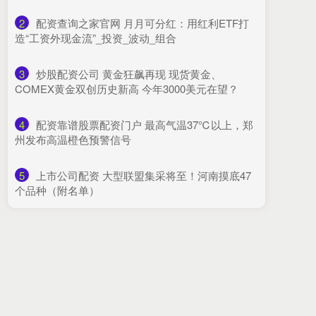
2
​配资查询之家官网 月月可分红：用红利ETF打
造“工资外现金流”_投资_波动_组合
3
​炒股配资公司 黄金狂飙再现 现货黄金、
COMEX黄金双创历史新高 今年3000美元在望？
4
​配资靠谱股票配资门户 最高气温37℃以上，郑
州发布高温橙色预警信号
5
​上市公司配资 大型联盟集采将至！河南摸底47
个品种（附名单）