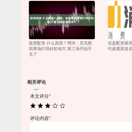
股票配资 什么原因？周琦：尼克斯
实盘配资最优
前两场打得好的地方 第三场开始不
司披露渠道
见了
相关评论
本文评分
*
评论内容
*