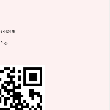
？
对外部冲击
策节奏